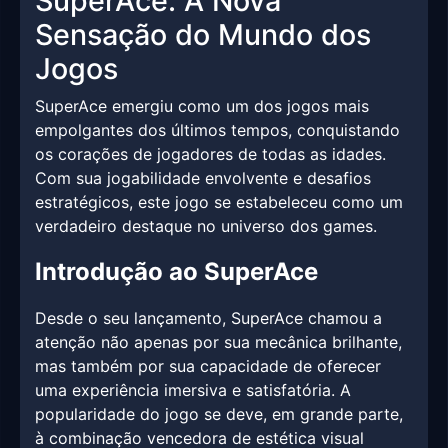
SuperAce: A Nova
Sensação do Mundo dos
Jogos
SuperAce emergiu como um dos jogos mais
empolgantes dos últimos tempos, conquistando
os corações de jogadores de todas as idades.
Com sua jogabilidade envolvente e desafios
estratégicos, este jogo se estabeleceu como um
verdadeiro destaque no universo dos games.
Introdução ao SuperAce
Desde o seu lançamento, SuperAce chamou a
atenção não apenas por sua mecânica brilhante,
mas também por sua capacidade de oferecer
uma experiência imersiva e satisfatória. A
popularidade do jogo se deve, em grande parte,
à combinação vencedora de estética visual