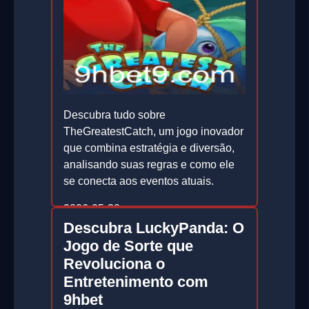
Descubra tudo sobre
TheGreatestCatch, um jogo inovador
que combina estratégia e diversão,
analisando suas regras e como ele
se conecta aos eventos atuais.
2026-05-30
Descubra LuckyPanda: O
Jogo de Sorte que
Revoluciona o
Entretenimento com
9hbet