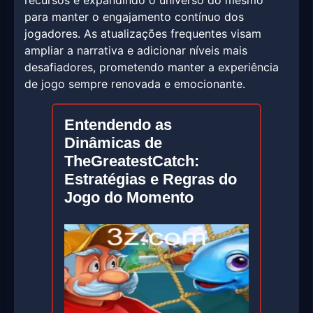
recursos e expandindo o universo do mesmo
para manter o engajamento contínuo dos
jogadores. As atualizações frequentes visam
ampliar a narrativa e adicionar níveis mais
desafiadores, prometendo manter a experiência
de jogo sempre renovada e emocionante.
Entendendo as
Dinâmicas de
TheGreatestCatch:
Estratégias e Regras do
Jogo do Momento