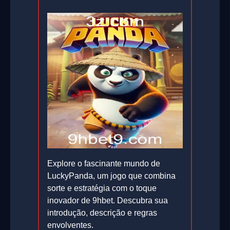
Explore o fascinante mundo de
LuckyPanda, um jogo que combina
sorte e estratégia com o toque
inovador de 9hbet. Descubra sua
introdução, descrição e regras
envolventes.