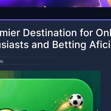
mier Destination for O
siasts and Betting Afi
io