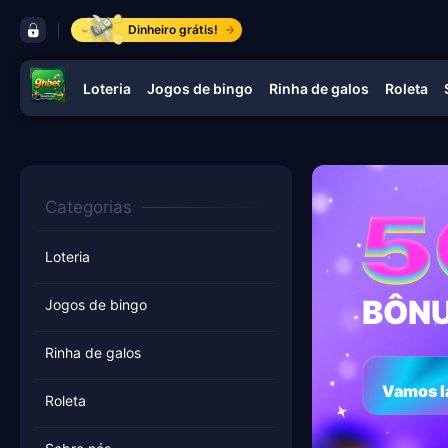
barra de controle 9hbet
Dinheiro grátis!
Loteria
Jogos de bingo
Rinha de galos
Roleta
navegação 9hbet
Categorias
Loteria
BÔNU
Jogos de bingo
Rinha de galos
Vamos l
Roleta