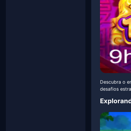
Descubra o em
desafios estra
Exploran