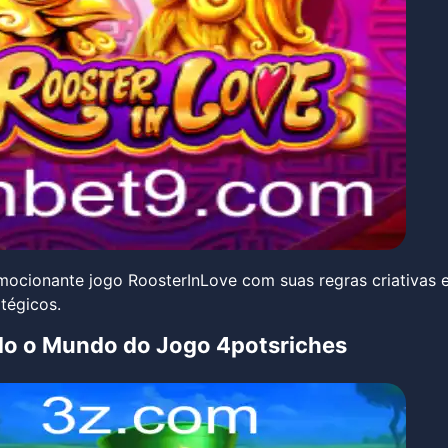
ocionante jogo RoosterInLove com suas regras criativas e
tégicos.
do o Mundo do Jogo 4potsriches