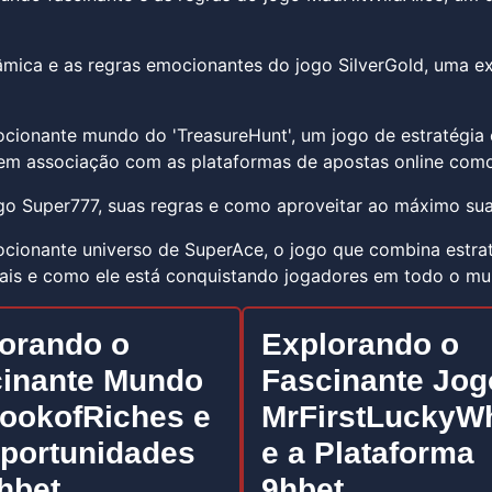
âmica e as regras emocionantes do jogo SilverGold, uma e
cionante mundo do 'TreasureHunt', um jogo de estratégia 
em associação com as plataformas de apostas online como
o Super777, suas regras e como aproveitar ao máximo sua 
cionante universo de SuperAce, o jogo que combina estrat
pais e como ele está conquistando jogadores em todo o mu
orando o
Explorando o
inante Mundo
Fascinante Jog
ookofRiches e
MrFirstLuckyW
portunidades
e a Plataforma
hbet
9hbet