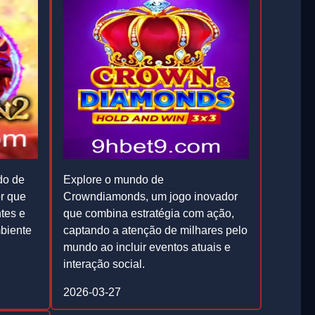
do de
Explore o mundo de
r que
Crowndiamonds, um jogo inovador
tes e
que combina estratégia com ação,
biente
captando a atenção de milhares pelo
mundo ao incluir eventos atuais e
interação social.
2026-03-27