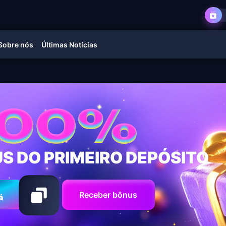
Sobre nós
Últimas Notícias
S DO PRIMEIRO DEPÓSITO
Receber bônus
á