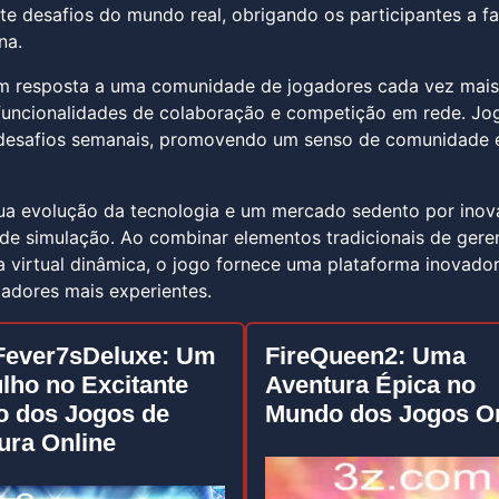
ete desafios do mundo real, obrigando os participantes a f
na.
em resposta a uma comunidade de jogadores cada vez mai
funcionalidades de colaboração e competição em rede. Jo
esafios semanais, promovendo um senso de comunidade e i
ua evolução da tecnologia e um mercado sedento por ino
 de simulação. Ao combinar elementos tradicionais de ger
virtual dinâmica, o jogo fornece uma plataforma inovador
adores mais experientes.
ever7sDeluxe: Um
FireQueen2: Uma
lho no Excitante
Aventura Épica no
 dos Jogos de
Mundo dos Jogos On
ura Online