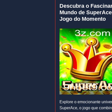
Descubra o Fascina
Mundo de SuperAce
Jogo do Momento
Explore o emocionante unive
SuperAce, o jogo que combi