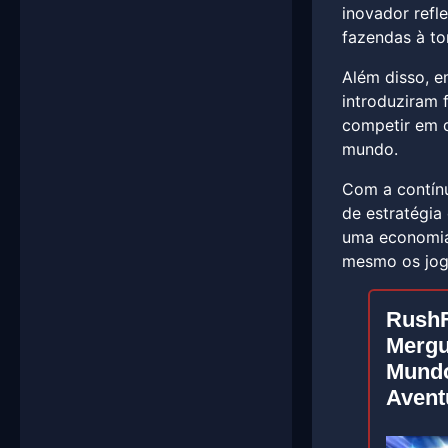
inovador refl
fazendas à to
Além disso, 
introduziram 
competir em d
mundo.
Com a contín
de estratégia
uma economia 
mesmo os jog
RushF
Mergu
Mundo
Avent