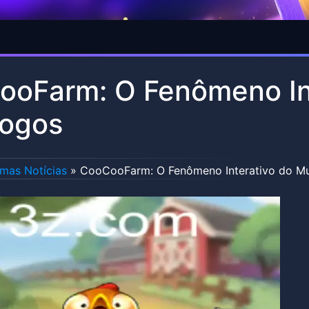
ooFarm: O Fenômeno In
Jogos
imas Notícias
»
CooCooFarm: O Fenômeno Interativo do M