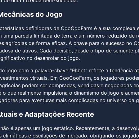
o de uma fazenda bem-sucedida.
 Mecânicas do Jogo
terísticas definidoras de CooCooFarm é a sua complexa e
ma parcela limitada de terra e um número reduzido de rec
s agrícolas de forma eficaz. A chave para o sucesso no C
adosa de ativos. Cada decisão, desde o tipo de semente pl
gnificativo no desenrolar do jogo.
do jogo com a palavra-chave "9hbet" reflete a tendência 
vestimentos virtuais. Em CooCooFarm, os jogadores podem
agrícolas podem ser compradas, vendidas e negociadas e
é o que realmente impulsiona o dinamismo do jogo e aume
gadores para aventuras mais complicadas no universo da ges
tuais e Adaptações Recente
ão é apenas um jogo estático. Recentemente, a desenvolv
s climáticas e oscilações de mercado, obrigando os jogador