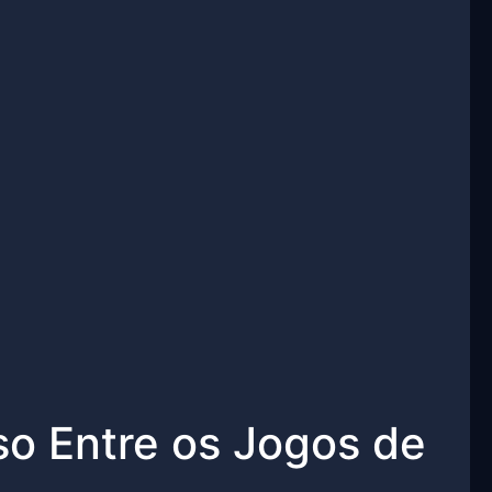
o Entre os Jogos de