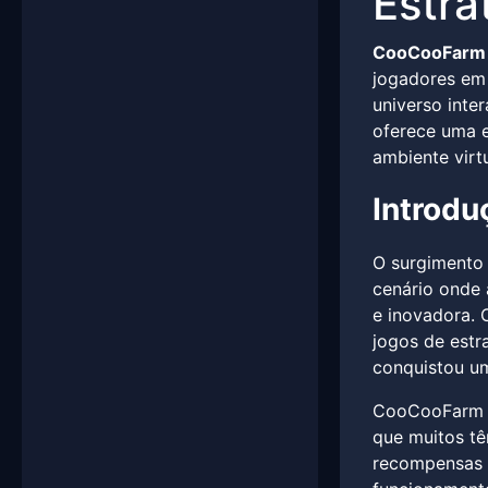
Estra
CooCooFarm
jogadores em 
universo int
oferece uma e
ambiente virt
Introd
O surgimento
cenário onde 
e inovadora. 
jogos de estr
conquistou um
CooCooFarm pe
que muitos tê
recompensas r