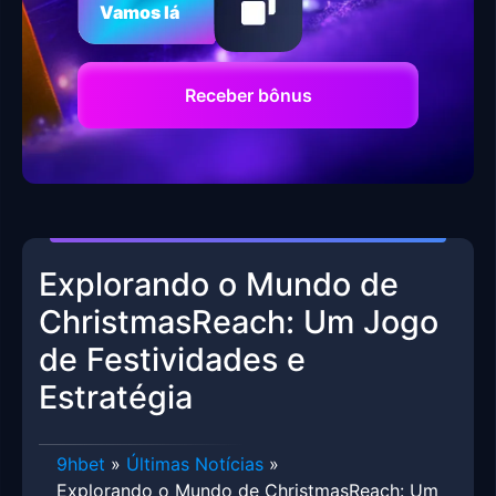
Vamos lá
Receber bônus
Explorando o Mundo de
ChristmasReach: Um Jogo
de Festividades e
Estratégia
9hbet
»
Últimas Notícias
»
Explorando o Mundo de ChristmasReach: Um