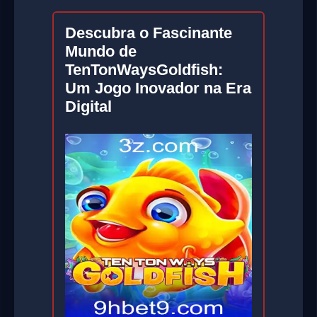
Descubra o Fascinante
Mundo de
TenTonWaysGoldfish:
Um Jogo Inovador na Era
Digital