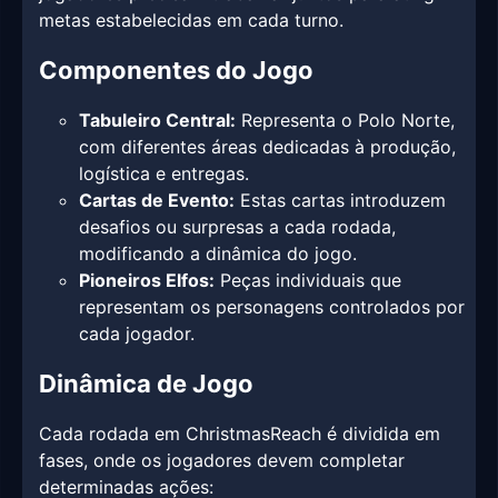
metas estabelecidas em cada turno.
Componentes do Jogo
Tabuleiro Central:
Representa o Polo Norte,
com diferentes áreas dedicadas à produção,
logística e entregas.
Cartas de Evento:
Estas cartas introduzem
desafios ou surpresas a cada rodada,
modificando a dinâmica do jogo.
Pioneiros Elfos:
Peças individuais que
representam os personagens controlados por
cada jogador.
Dinâmica de Jogo
Cada rodada em ChristmasReach é dividida em
fases, onde os jogadores devem completar
determinadas ações: