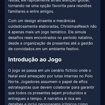
festas, ele rapidamente atraiu atenção global,
tornando-se uma opção favorita para reuniões
familiares e entre amigos.
Com um design atraente e mecânicas
cuidadosamente elaboradas, ChristmasReach não
é apenas mais um jogo temático. Ele simula
desafios reais encontrados no período natalino,
desde a organização de presentes até a gestão
de convidados em um ambiente festivo.
Introdução ao Jogo
O jogo se passa em um cenário fictício onde o
Natal está ameaçado por lutas internas no Polo
Norte. Jogadores assumem o papel de elfos
estrategistas que devem colaborar para garantir
que todos os presentes sejam produzidos e
entregues a tempo. A narrativa é rica em
detalhes e inclui personagens icônicos como